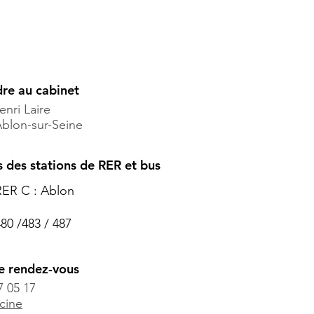
dre au cabinet
enri Laire
blon-sur-Seine
s des stations de RER et bus
RER C : Ablon
80 /483 / 487
e rendez-vous
7 05 17
cine