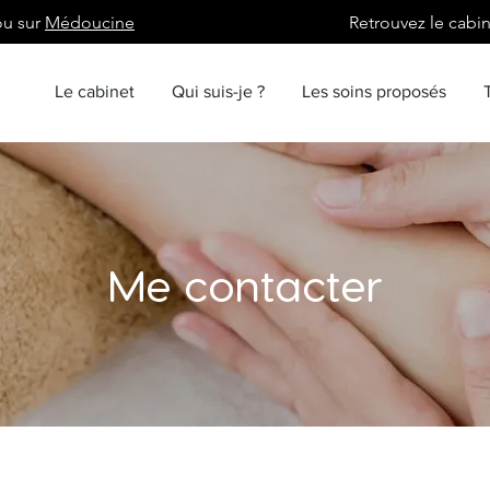
ou sur
Médoucine
Retrouvez le cabi
Le cabinet
Qui suis-je ?
Les soins proposés
Me contacter