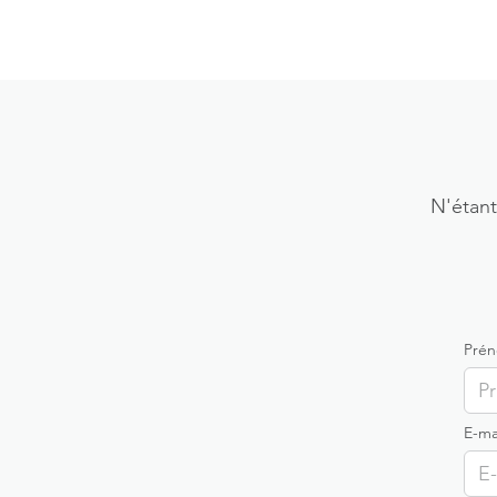
N'étant
Pré
E-ma