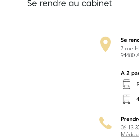
Se rendre au cabinet
Se ren
7 rue H
94480 A
A 2 pa
4
Prendr
06 13 3
Médou