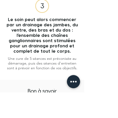
Le soin peut alors commencer
par un drainage des jambes, du
ventre, des bras et du dos :
l’ensemble des chaînes
ganglionnaires sont stimulées
pour un drainage profond et
complet de tout le corps.
Une cure de 5 séances est préconisée au
démarrage, puis des séances d'entretien
sont à prévoir en fonction de vos objectifs.
Bon à savoir
L’anamnèse ne s’apparente pas à un
diagnostic médical et le soin ne se
substituera pas à un avis médical ni à un
traitement en cours. La séance se