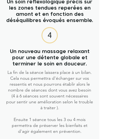
Un soin réflexologique précis sur
les zones tendues reperées en
amont et en fonction des
déséquilibres évoqués ensemble.
Un nouveau massage relaxant
pour une détente globale et
terminer le soin en douceur.
La fin de la séance laissera place à un bilan.
Cela nous permettra d’échanger sur vos
ressentis et nous pourrons établir alors le
nombre de séances dont vous avez besoin
(4 à 6 séances sont souvent nécessaires
pour sentir une amélioration selon le trouble
à traiter ).
Ensuite 1 séance tous les 3 ou 4 mois
permettra de préserver les bienfaits et
d’agir également en prévention.